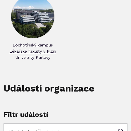
Lochotínský kampus
Lékařské fakulty v Plzni
Univerzity Karlovy
Události organizace
Filtr událostí