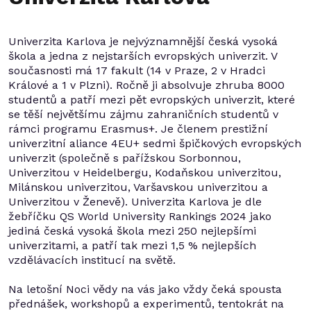
Univerzita Karlova je nejvýznamnější česká vysoká
škola a jedna z nejstarších evropských univerzit. V
současnosti má 17 fakult (14 v Praze, 2 v Hradci
Králové a 1 v Plzni). Ročně ji absolvuje zhruba 8000
studentů a patří mezi pět evropských univerzit, které
se těší největšímu zájmu zahraničních studentů v
rámci programu Erasmus+. Je členem prestižní
univerzitní aliance 4EU+ sedmi špičkových evropských
univerzit (společně s pařížskou Sorbonnou,
Univerzitou v Heidelbergu, Kodaňskou univerzitou,
Milánskou univerzitou, Varšavskou univerzitou a
Univerzitou v Ženevě). Univerzita Karlova je dle
žebříčku QS World University Rankings 2024 jako
jediná česká vysoká škola mezi 250 nejlepšími
univerzitami, a patří tak mezi 1,5 % nejlepších
vzdělávacích institucí na světě.
Na letošní Noci vědy na vás jako vždy čeká spousta
přednášek, workshopů a experimentů, tentokrát na