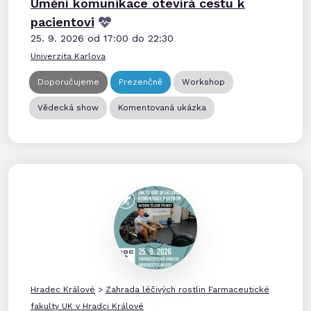
Umění komunikace otevírá cestu k
pacientovi
25. 9. 2026 od 17:00 do 22:30
Univerzita Karlova
Doporučujeme
Prezenčně
Workshop
Vědecká show
Komentovaná ukázka
Hradec Králové
>
Zahrada léčivých rostlin Farmaceutické
fakulty UK v Hradci Králové