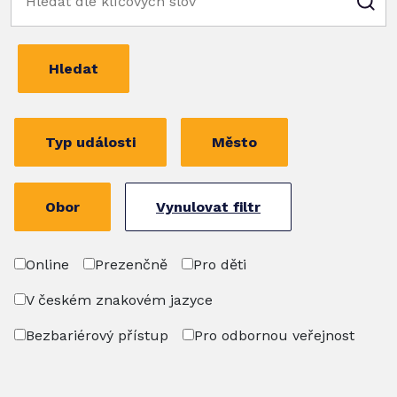
Hledat
Typ události
Město
Obor
Vynulovat filtr
Online
Prezenčně
Pro děti
V českém znakovém jazyce
Bezbariérový přístup
Pro odbornou veřejnost