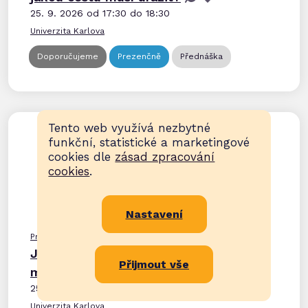
25. 9. 2026 od 17:30 do 18:30
Univerzita Karlova
Doporučujeme
Prezenčně
Přednáška
Tento web využívá nezbytné
funkční, statistické a marketingové
cookies dle
zásad zpracování
cookies
.
Nastavení
Praha
>
Anatomický ústav 1. LF UK
Jaká tajemství skrývá anatomické
Přijmout vše
muzeum
25. 9. 2026 od 18:00 do 18:45
Univerzita Karlova