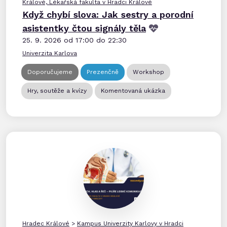
Králové, Lékařská fakulta v Hradci Králové
Když chybí slova: Jak sestry a porodní
asistentky čtou signály těla
25. 9. 2026 od 17:00 do 22:30
Univerzita Karlova
Doporučujeme
Prezenčně
Workshop
Hry, soutěže a kvízy
Komentovaná ukázka
Hradec Králové
>
Kampus Univerzity Karlovy v Hradci