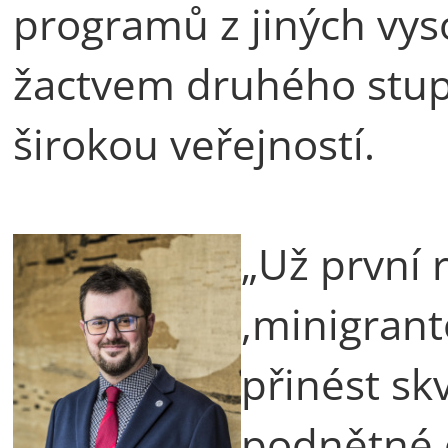
programů z jiných vyso
žactvem druhého stup
širokou veřejností.
„Už první 
,minigrant
přinést sk
podnětné 