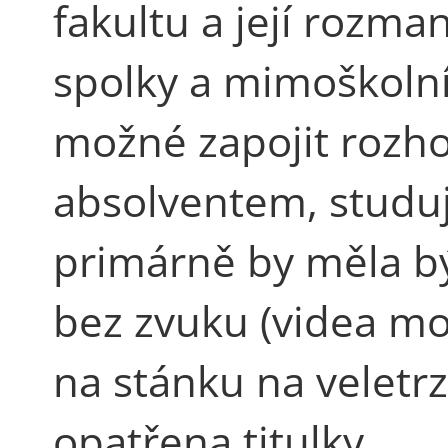
fakultu a její rozma
spolky a mimoškolní a
možné zapojit rozh
absolventem, studují
primárně by měla bý
bez zvuku (videa m
na stánku na veletrz
opatřena titulky.