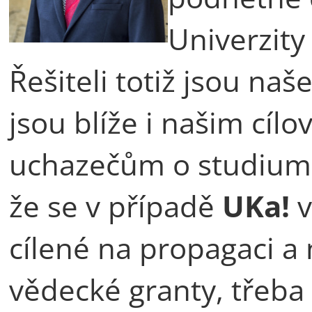
Univerzity 
Řešiteli totiž jsou naš
jsou blíže i našim cí
uchazečům o studium.
že se v případě
UKa!
v
cílené na propagaci a
vědecké granty, třeb