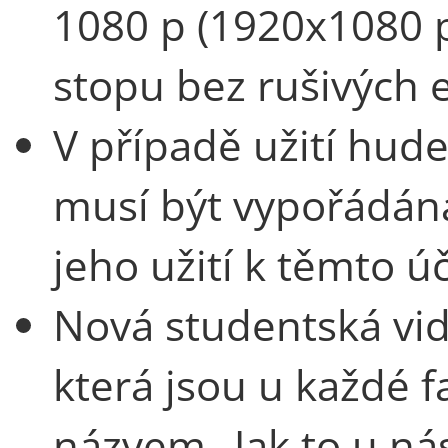
1080 p (1920x1080 p
stopu bez rušivých 
V případě užití hud
musí být vypořádána
jeho užití k těmto ú
Nová studentská vid
která jsou u každé f
názvem „Jak to u n