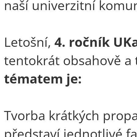
naší univerzitní komun
Letošní,
4. ročník UKa
tentokrát obsahově a 
tématem je:
Tvorba krátkých propa
představí jednotlivé f