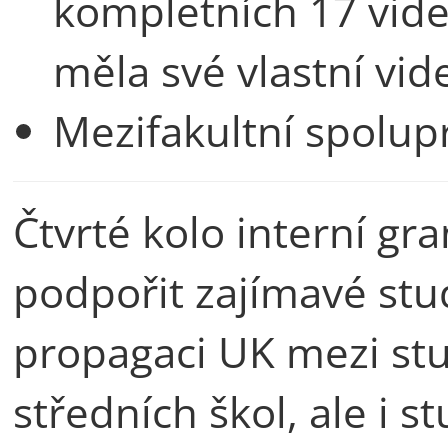
kompletních 17 videí
měla své vlastní vid
Mezifakultní spolupr
Čtvrté kolo interní gr
podpořit zajímavé stu
propagaci UK mezi st
středních škol, ale i s