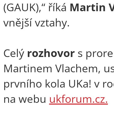
(GAUK),“ říká
Martin 
vnější vztahy.
Celý
rozhovor
s prore
Martinem Vlachem, usk
prvního kola UKa! v ro
na webu
ukforum.cz.