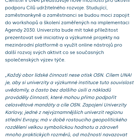
Členství v UNAI představuje nové možnosti pro aktivní
podporu Cílů udržitelného rozvoje. Studující,
zaměstnankyně a zaměstnanci se budou moci zapojit
do workshopů a školení zaměřených na implementaci
Agendy 2030. Univerzita bude mít také příležitost
prezentovat své iniciativy a výzkumné projekty na
mezinárodní platformě a využít online nástrojů pro
další rozvoj svých aktivit co se současných
společenských výzev týče.
„Každý obor lidské činnosti nese otisk OSN. Cílem UNAI
je, aby si univerzity a výzkumné instituce tuto souvislost
uvědomily, a často bez dalšího úsilí a nákladů
prováděly činnosti, které mohou přímo podpořit
celosvětové mandáty a cíle OSN. Zapojení Univerzity
Karlovy, jedné z nejvýznamnějších univerzit regionu
střední Evropy, má v době rostoucího geopolitického
rozdělení velkou symbolickou hodnotu a zároveň
mnoho praktických rozměrů, od možnosti navazovat