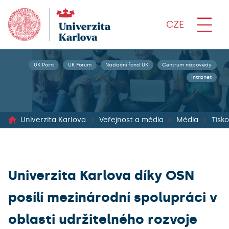
CZE
UK Point
UK Forum
Nadační fond UK
Centrum nápovědy
Intranet
Univerzita Karlova
Veřejnost a média
Média
Univerzita Karlova díky OSN
posílí mezinárodní spolupráci v
oblasti udržitelného rozvoje