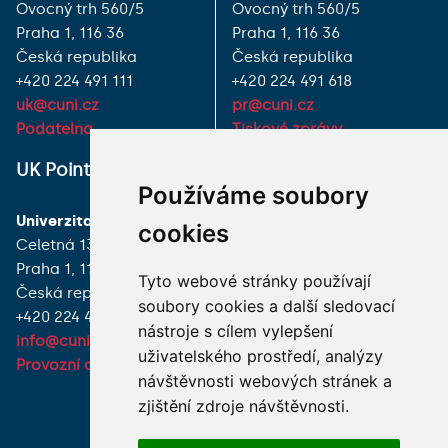
Ovocný trh 560/5
Ovocný trh 560/5
Praha 1, 116 36
Praha 1, 116 36
Česká republika
Česká republika
+420 224 491 111
+420 224 491 618
uk@cuni.cz
pr@cuni.cz
Podatelna
Tiskové zprávy
UK Point
VŠECHNY KONTAKTY
Používáme soubory
Univerzita Karlova
MÁM DOTAZ
cookies
Celetná 13
Praha 1, 116 36
JAK K NÁM?
Tyto webové stránky používají
Česká republika
soubory cookies a další sledovací
+420 224 491 850
nástroje s cílem vylepšení
info@cuni.cz
uživatelského prostředí, analýzy
Provozní doba a kontakty
návštěvnosti webových stránek a
zjištění zdroje návštěvnosti.