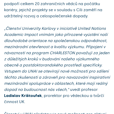
podpoří celkem 20 zahraničních vědců na počátku
kariéry, jejichž projekty se v souladu s Cíli zaměří na
udržitelný rozvoj a celospolečenské dopady.
„Členství Univerzity Karlovy v iniciativě United Nations
Academic Impact vnímám jako přirozené vyústění naší
dlouhodobé orientace na společenskou odpovědnost,
mezinárodní otevřenost a kvalitu výzkumu. Připojení v
návaznosti na program CHARLESTON považuji za jeden
z důležitých kroků v budování našeho výzkumného
obecně a postdoktorandského prostředí specificky.
Vstupem do UNAI se otevírají nové možnosti pro sdílení
těchto zkušeností a zároveň pro navazování inspirativní
mezinárodní spolupráce v oblastech, které mají reálný
dopad na budoucnost nás všech,”
uvedl profesor
Ladislav Krištoufek
, prorektor pro vědeckou a tvůrčí
činnost UK.