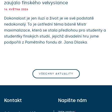
zaujalo finského velvyslance
16. KVĚTNA 2026
Dokonalost je jen iluzí a život je ve své podstatě
nedokonalý. To je ústřední téma básně Mistr
maximalizace, která se stala předlohou pro studenty a
studentky finských studií, jejichž divadelní hru jsme
podpořili z Pamětního fondu dr. Jana Dlaska.
VŠECHNY AKTUALITY
Kontakt
Napište nám
Vaše zpráva