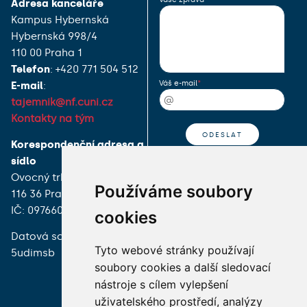
Adresa kanceláře
Kampus Hybernská
Hybernská 998/4
110 00 Praha 1
Telefon
: +420 771 504 512
Váš e-mail
E-mail
:
tajemnik@nf.cuni.cz
Kontakty na tým
Korespondenční adresa a
sídlo
Ovocný trh 560/5
Používáme soubory
116 36 Praha 1
IČ: 09766090
cookies
Datová schránka:
Tyto webové stránky používají
5udimsb
soubory cookies a další sledovací
nástroje s cílem vylepšení
Newsletter
uživatelského prostředí, analýzy