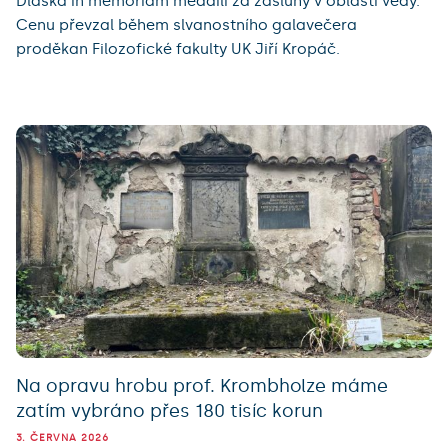
Dlaska in memoriam medailí za zásluhy v oblasti vědy.
Cenu převzal během slvanostního galavečera
proděkan Filozofické fakulty UK Jiří Kropáč.
Na opravu hrobu prof. Krombholze máme
zatím vybráno přes 180 tisíc korun
3. ČERVNA 2026