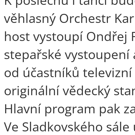
věhlasný Orchestr Karl
host vystoupí Ondřej
stepařské vystoupení 
od účastníků televizn
originální vědecký st
Hlavní program pak z
Ve Sladkovského sále 