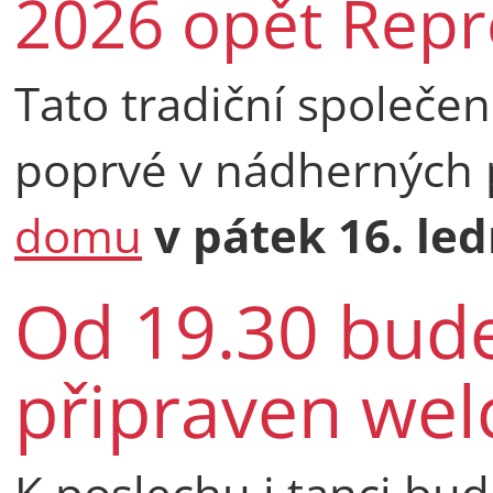
2026 opět Repr
Tato tradiční společe
poprvé v nádherných
domu
v pátek 16. le
Od 19.30 bude
připraven wel
K poslechu i tanci bu