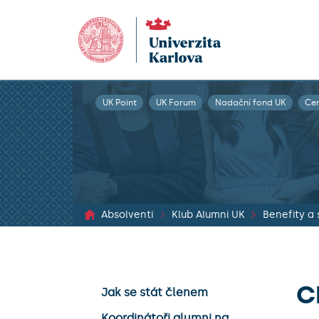
UK Point
UK Forum
Nadační fond UK
Ce
Absolventi
Klub Alumni UK
Benefity a 
C
Jak se stát členem
Koordinátoři alumni na