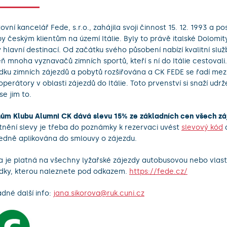
ovní kancelář Fede, s.r.o., zahájila svoji činnost 15. 12. 1993 a p
by českým klientům na území Itálie. Byly to právě italské Dolomity
y hlavní destinací. Od začátku svého působení nabízí kvalitní služ
eň mnoha vyznavačů zimních sportů, kteří s ní do Itálie cestovali.
dku zimních zájezdů a pobytů rozšiřována a CK FEDE se řadí mez
operátory v oblasti zájezdů do Itálie. Toto prvenství si snaží udr
se jim to.
ům Klubu Alumni CK dává slevu 15% ze základních cen všech zá
tnění slevy je třeba do poznámky k rezervaci uvést
slevový kód
a
edně aplikována do smlouvy o zájezdu.
a je platná na všechny lyžařské zájezdy autobusovou nebo vlast
dky, kterou naleznete pod odkazem.
https://fede.cz/
adné další info:
jana.sikorova@ruk.cuni.cz