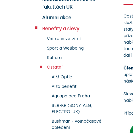
fakultách UK
Cest
Alumni akce
služ
Benefity a slevy
stal
příz
Vnitrouniverzitní
nabí
Sport a Wellbeing
tour
daří 
Kultura
Ostatní
Člen
upla
AIM Optic
násl
Alza benefit
Slev
Aquapalace Praha
nabí
BER-KR (SONY, AEG,
ELECTROLUX)
Příp
Bushman - volnočasové
oblečení