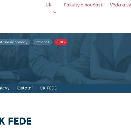
UK
Fakulty a součásti
Věda a v
ntrum nápovědy
Intranet
ENG
slevy
Ostatní
CK FEDE
K FEDE