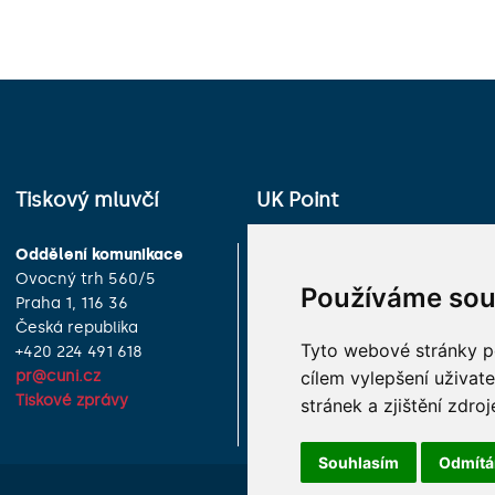
Tiskový mluvčí
UK Point
Oddělení komunikace
Univerzita Karlova
Ovocný trh 560/5
Celetná 13
Používáme sou
Praha 1, 116 36
Praha 1, 116 36
Česká republika
Česká republika
Tyto webové stránky po
+420 224 491 618
+420 224 491 850
pr@cuni.cz
info@cuni.cz
cílem vylepšení uživat
Tiskové zprávy
Provozní doba a kontakty
stránek a zjištění zdroj
Souhlasím
Odmít