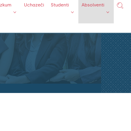
ýzkum
Uchazeči
Studenti
Absolventi