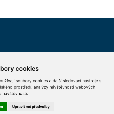
VŠECHNY KONTAKTY
bory cookies
MÁM DOTAZ
užívají soubory cookies a další sledovací nástroje s
elského prostředí, analýzy návštěvnosti webových
JAK K NÁM?
e návštěvnosti.
ám
Upravit mé předvolby