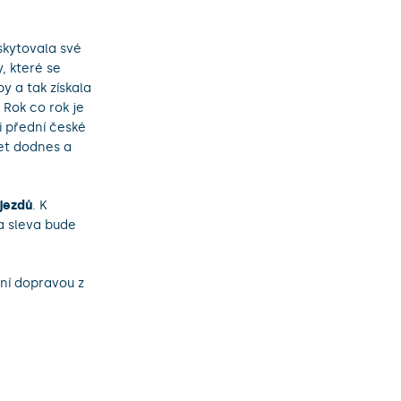
oskytovala své
, které se
by a tak získala
 Rok co rok je
i přední české
žet dodnes a
jezdů
. K
 sleva bude
ní dopravou z