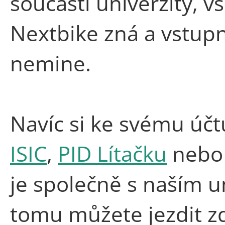
součásti univerzity, 
Nextbike zná a vstup
nemine.
Navíc si ke svému úč
ISIC
,
PID Lítačku
nebo
je společně s naším 
tomu můžete jezdit zd