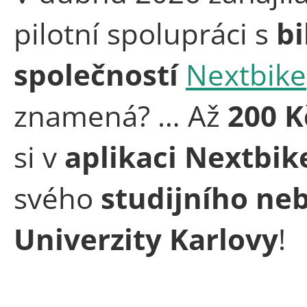
pilotní spolupráci s
b
společností
Nextbike
znamená? … Až
200 K
si v
aplikaci Nextbik
svého
studijního ne
Univerzity Karlovy
!