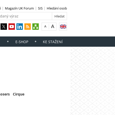
í
Magazín UK Forum
SIS
Hledání osob
E-SHOP
KE STAŽENÍ
osers Cirque