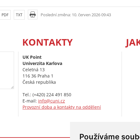
Poslední změna: 10. červen 2026 09:43
PDF
TXT
KONTAKTY
JA
UK Point
Univerzita Karlova
Celetná 13
116 36 Praha 1
Česká republika
Tel.: (+420) 224 491 850
E-mail:
info@cuni.cz
Provozní doba a kontakty na oddělení
Používáme soub