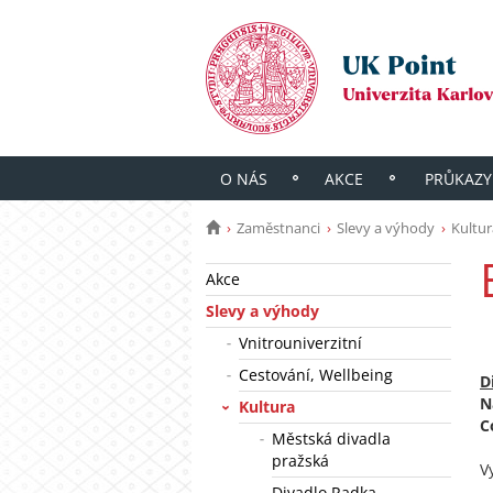
O NÁS
AKCE
PRŮKAZY
Zaměstnanci
Slevy a výhody
Kultur
Akce
Slevy a výhody
Vnitrouniverzitní
Cestování, Wellbeing
D
N
Kultura
C
Městská divadla
pražská
V
Divadlo Radka