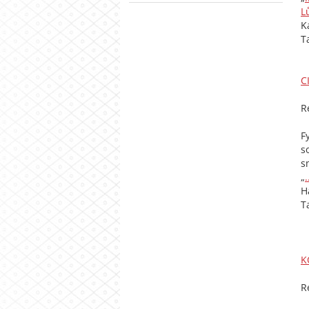
Lů
K
T
C
R
F
s
s
„
H
T
K
R