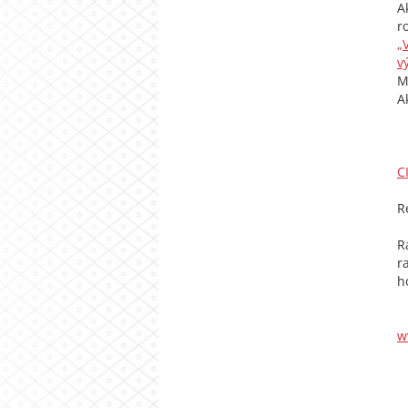
A
r
„
v
M
A
C
R
R
r
h
w