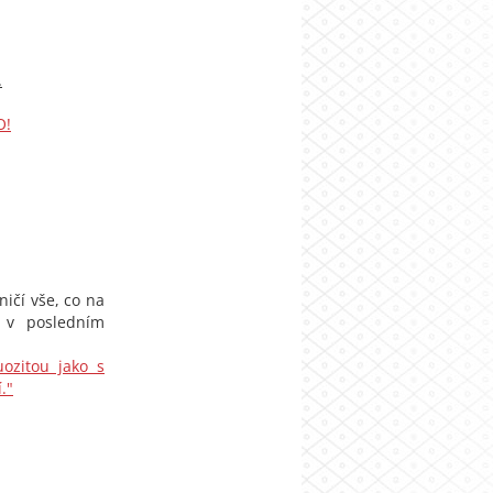
.
O!
ničí vše, co na
p v posledním
tuozitou jako s
."