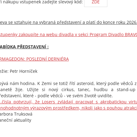
ři nákupu vstupenek zadejte slevový kód:
ZDE
leva se vztahuje na vybraná představení a platí do konce roku 2026
stupenky zakoupíte na webu divadla v sekci Program Divadlo BRAV
ABÍDKA PŘEDSTAVENÍ :
RMAGEDON: POSLEDNÍ DERNIÉRA
ežie: Petr Horníček
bývá nám hodina. K Zemi se totiž řítí asteroid, který podle vědců z
lanetě žije. Užijte si nový cirkus, tanec, hudbu a stand-u
ředstavení, které - podle vědců - ve svém životě uvidíte.
...čísla potvrzují, že Losers zvládají pracovat s akrobatickou vir
lnohodnotným výrazovým prostředkem, nikoli jako s pouhou atrakcí
arbora Truksová
aneční aktuality