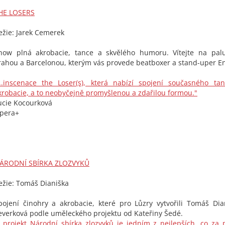
HE LOSERS
ežie: Jarek Cemerek
how plná akrobacie, tance a skvělého humoru. Vítejte na pal
rahou a Barcelonou, kterým vás provede beatboxer a stand-uper E
...inscenace the Loser(s), která nabízí spojení současného tan
krobacie, a to neobyčejně promyšlenou a zdařilou formou."
ucie Kocourková
pera+
ÁRODNÍ SBÍRKA ZLOZVYKŮ
ežie: Tomáš Dianiška
pojení činohry a akrobacie, které pro Lůzry vytvořili Tomáš Di
everková podle uměleckého projektu od Kateřiny Šedé.
...projekt Národní sbírka zlozvyků je jedním z nejlepších, co za