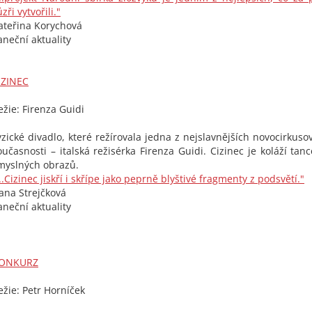
zři vytvořili."
ateřina Korychová
aneční aktuality
IZINEC
ežie: Firenza Guidi
yzické divadlo, které režírovala jedna z nejslavnějších novocirkus
oučasnosti – italská režisérka Firenza Guidi. Cizinec je koláží tan
myslných obrazů.
...Cizinec jiskří i skřípe jako peprně blyštivé fragmenty z podsvětí."
ana Strejčková
aneční aktuality
ONKURZ
ežie: Petr Horníček