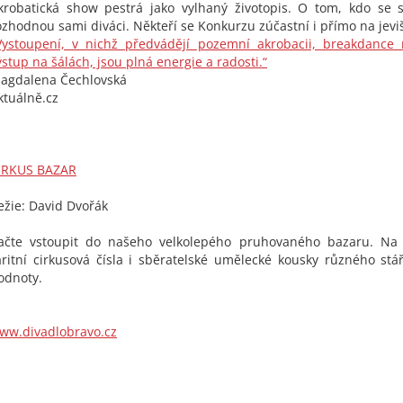
krobatická show pestrá jako vylhaný životopis. O tom, kdo se 
ozhodnou sami diváci. Někteří se Konkurzu zúčastní i přímo na jeviš
Vystoupení, v nichž předvádějí pozemní akrobacii, breakdance 
ýstup na šálách, jsou plná energie a radosti.“
agdalena Čechlovská
ktuálně.cz
IRKUS BAZAR
ežie: David Dvořák
ačte vstoupit do našeho velkolepého pruhovaného bazaru. N
aritní cirkusová čísla i sběratelské umělecké kousky různého stá
odnoty.
ww.divadlobravo.cz