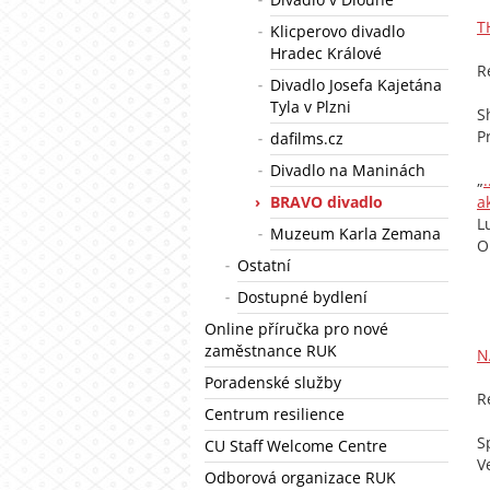
T
Klicperovo divadlo
Hradec Králové
R
Divadlo Josefa Kajetána
Tyla v Plzni
S
P
dafilms.cz
Divadlo na Maninách
„
BRAVO divadlo
a
L
Muzeum Karla Zemana
O
Ostatní
Dostupné bydlení
Online příručka pro nové
zaměstnance RUK
N
Poradenské služby
R
Centrum resilience
S
CU Staff Welcome Centre
V
Odborová organizace RUK
„