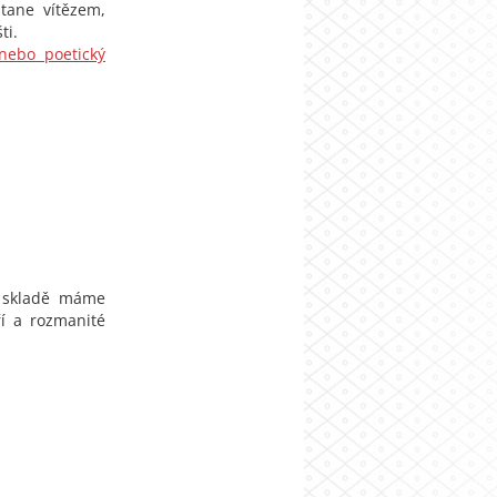
stane vítězem,
ti.
nebo poetický
a skladě máme
ří a rozmanité