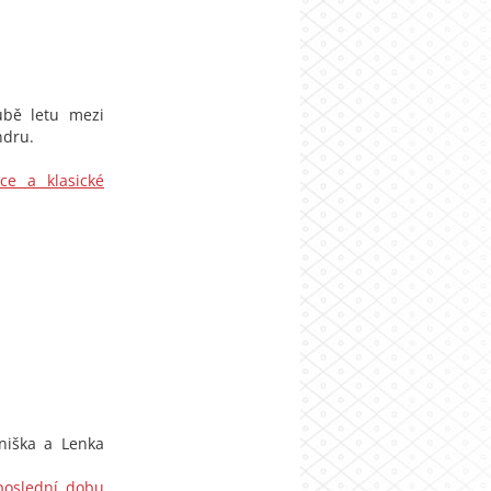
ubě letu mezi
ndru.
ce a klasické
aniška a Lenka
 poslední dobu