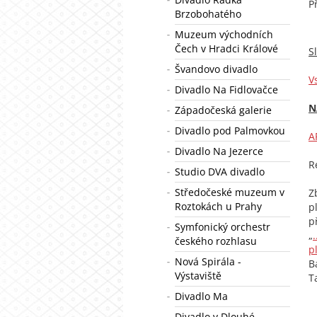
P
Brzobohatého
Muzeum východních
Čech v Hradci Králové
S
Švandovo divadlo
V
Divadlo Na Fidlovačce
N
Západočeská galerie
Divadlo pod Palmovkou
A
Divadlo Na Jezerce
R
Studio DVA divadlo
Středočeské muzeum v
Z
Roztokách u Prahy
p
p
Symfonický orchestr
„
českého rozhlasu
p
Nová Spirála -
B
Výstaviště
T
Divadlo Ma
Divadlo v Dlouhé