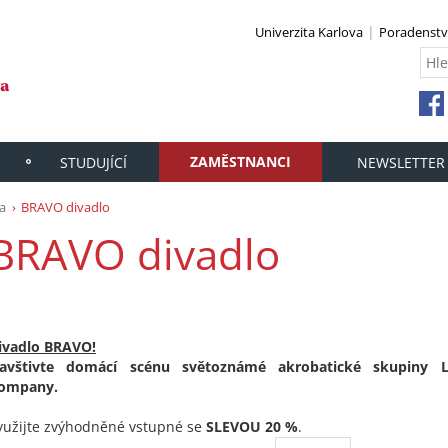
Univerzita Karlova
Poradenstv
ZAMĚSTNANCI
STUDUJÍCÍ
NEWSLETTER
a
BRAVO divadlo
BRAVO divadlo
ivadlo BRAVO!
avštivte domácí scénu světoznámé akrobatické skupiny L
ompany.
yužijte zvýhodněné vstupné se
SLEVOU 20 %
.