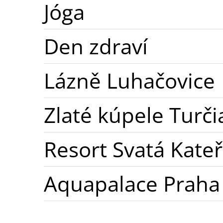
Jóga
Den zdraví
Lázně Luhačovice
Zlaté kúpele Turči
Resort Svatá Kateř
Aquapalace Praha