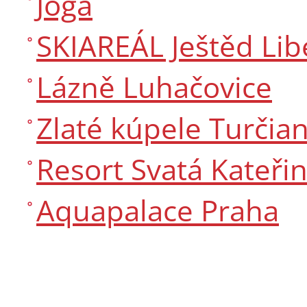
Jóga
SKIAREÁL Ještěd Lib
Lázně Luhačovice
Zlaté kúpele Turčia
Resort Svatá Kateři
Aquapalace Praha